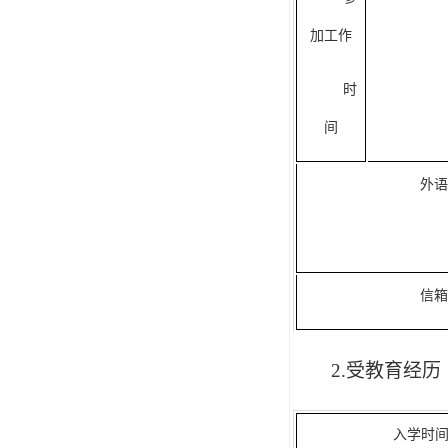
加工作
时
间
外
信
2.受教育经历
入学时