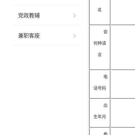
名
党政教辅
会
兼职客座
何种语
言
电
话号码
出
生年月
参