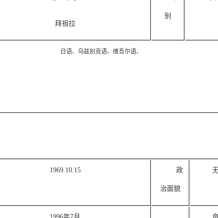
别
拜祖拉
日语、乌兹别克语、维吾尔语、
1969.10.15
政
治面貌
1996年7月