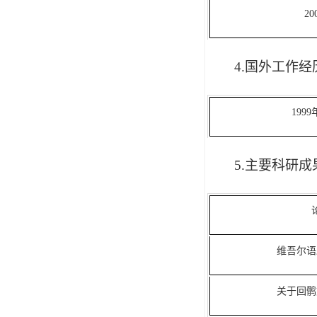
2
4.国外工作经
199
5.
主要科研成
维吾尔语
关于回鹘