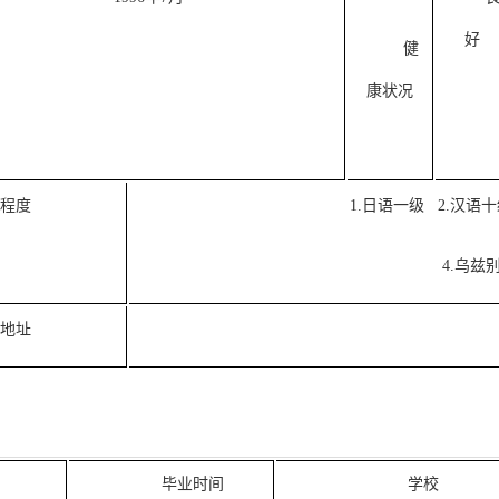
好
健
康状况
语程度
1.日语一级 2.汉
4.乌兹
箱地址
间
毕业时间
学校