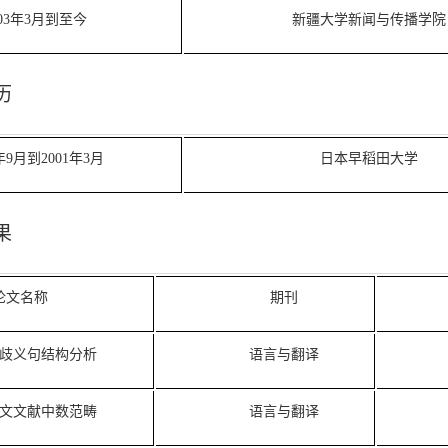
003年3月到至今
新疆大学新闻与传播学院
历
9年9月到2001年3月
日本早稻田大学
果
论文名称
期刊
歧义句结构分析
语言与翻译
文文献中数范畴
语言与翻译