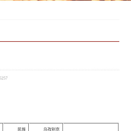
5257
民族
乌孜别克