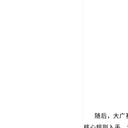
随后
，大广
核
心规则入
手，