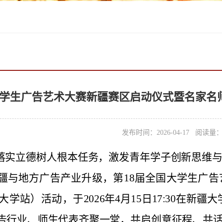
大学生广告艺术大赛新疆赛区启动仪式暨名家名
发布时间：2026-04-17 阅读量
落实立德树人根本任务，激发青
年学子创新思维
疆
与地方广告产业升级，第
18
届全国大学生广告
大学站）
活动
，于
2026
年
4
月
15日
17:30
在新疆大
告行业、师生代表齐聚一堂，
共启创意征程、共