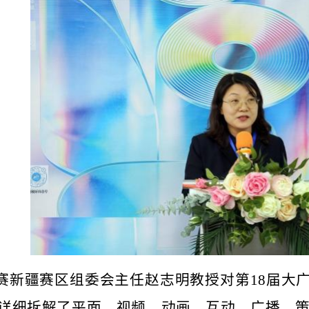
赛新疆赛区组委会主任赵志明教授对第
18
届大
详细拆解了平面、视频、动画、互动、
广播、