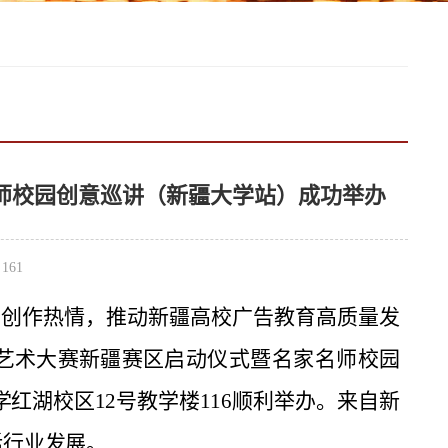
师校园创意巡讲（新疆大学站）成功举办
：
161
与创作热情，推动新疆高校广告教育高质量发
艺术大赛新疆赛
区启动仪式暨名家名师校园
学
红湖校区
12
号教学楼
116
顺利举办。来自新
话行业发展。