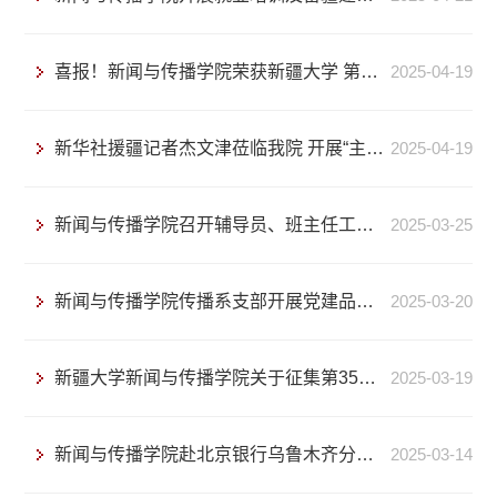
喜报！新闻与传播学院荣获新疆大学 第二十二届心理情景剧决赛一等奖
2025-04-19
新华社援疆记者杰文津莅临我院 开展“主题宣传的融媒体创新”学术讲座
2025-04-19
新闻与传播学院召开辅导员、班主任工作会议
2025-03-25
新闻与传播学院传播系支部开展党建品牌活动“深化教育革新，党员争“双优”做先锋”主题党日活动
2025-03-20
新疆大学新闻与传播学院关于征集第35届中国新闻奖参评作品的公告
2025-03-19
新闻与传播学院赴北京银行乌鲁木齐分行开展“宏志助航 兴疆有我”访企拓岗专项行动
2025-03-14