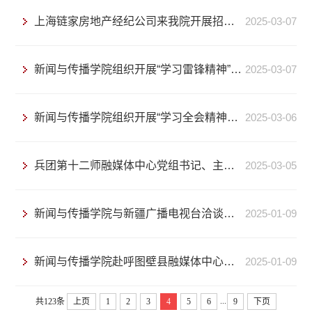
上海链家房地产经纪公司来我院开展招聘宣讲会
2025-03-07
新闻与传播学院组织开展“学习雷锋精神”专题学习活动
2025-03-07
新闻与传播学院组织开展“学习全会精神，勇担青春使命”主题团日活动
2025-03-06
兵团第十二师融媒体中心党组书记、主任罗全一行来我院考察交流
2025-03-05
新闻与传播学院与新疆广播电视台洽谈校企合作
2025-01-09
新闻与传播学院赴呼图壁县融媒体中心开展“宏志助航 兴疆有我”访企拓岗专项行动
2025-01-09
...
共123条
上页
1
2
3
4
5
6
9
下页